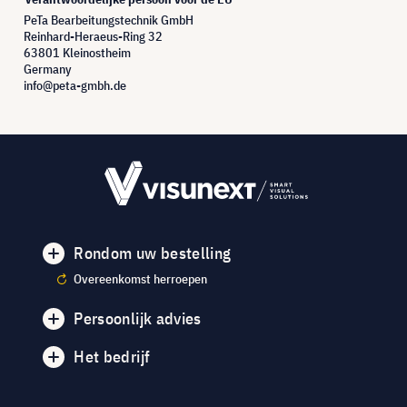
PeTa Bearbeitungstechnik GmbH
Reinhard-Heraeus-Ring 32
63801 Kleinostheim
Germany
info@peta-gmbh.de
Rondom uw bestelling
Overeenkomst herroepen
Persoonlijk advies
Het bedrijf