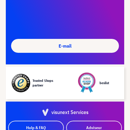
E-mail
Trusted Shops
beslist
partner
visunext Services
Hulp & FAQ
Adviseur