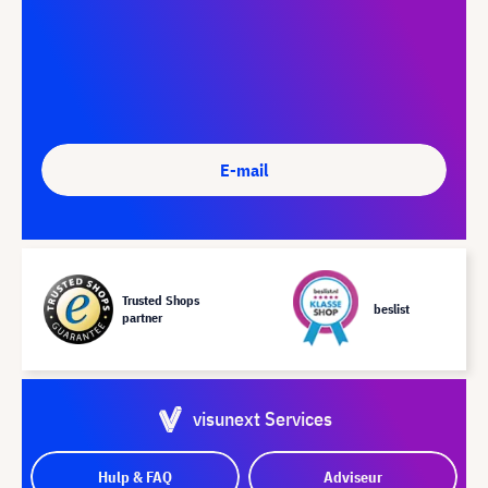
E-mail
Trusted Shops
beslist
partner
visunext Services
Hulp & FAQ
Adviseur