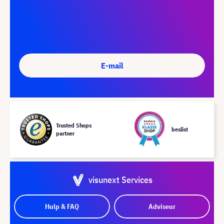
E-mail
Trusted Shops
beslist
partner
visunext Services
Hulp & FAQ
Adviseur