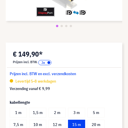
€ 149,90*
Prijzen incl. BTW.
Prijzen incl. BTW en excl. verzendkosten
Levertijd 5-8 werkdagen
Verzending vanaf
€ 9,99
kabellengte
1 m
1,5 m
2 m
3 m
5 m
7,5 m
10 m
12 m
15 m
20 m