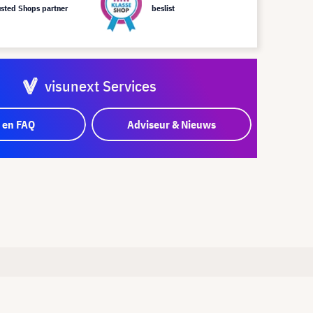
usted Shops partner
beslist
visunext Services
 en FAQ
Adviseur & Nieuws