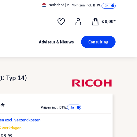
Nederland | €
Prijzen incl. BTW.
€ 0,00*
Adviseur & Nieuws
Consulting
: Typ 14)
9*
Prijzen incl. BTW.
 en excl. verzendkosten
15 werkdagen
f
€ 9,99