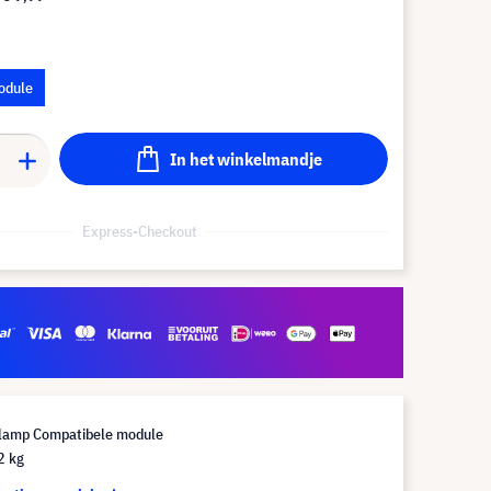
odule
In het winkelmandje
Express-Checkout
lamp Compatibele module
2 kg