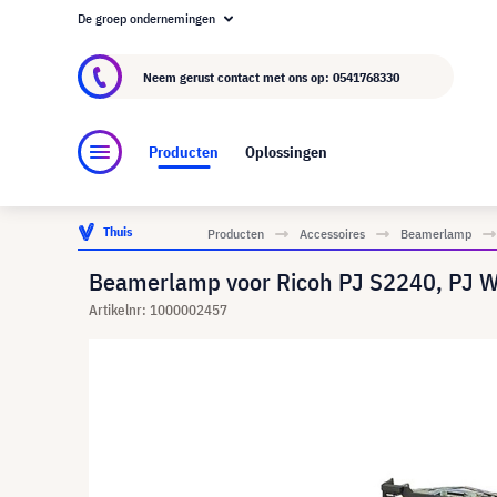
De groep ondernemingen
Over visunext.nl
De visunext Groep
Fabrika
Neem gerust contact met ons op:
0541768330
Producten
Oplossingen
Thuis
Producten
Accessoires
Beamerlamp
Beamerlamp voor Ricoh PJ S2240, PJ W
Artikelnr: 1000002457