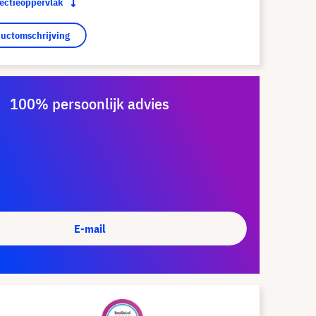
jectieoppervlak
ductomschrijving
100% persoonlijk advies
E-mail