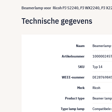
Beamerlamp voor Ricoh PJ S2240, PJ WX2240, PJ X224
Technische gegevens
Naam
Beamerlamp v
Artikelnummer
100000245
SKU
Typ 14
WEEE-nummer
DE2876984
Merk
Ricoh
Product type
Beamer lamp
Type lamp lamp
Compatibele