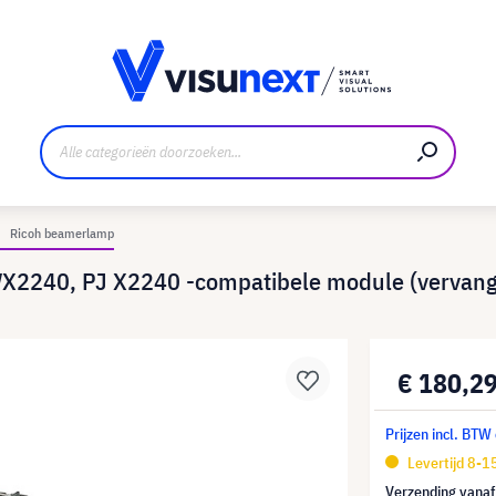
nt
Downloads en persmap
Ricoh beamerlamp
X2240, PJ X2240 -compatibele module (vervangt
€ 180,2
Prijzen incl. BTW
Levertijd 8-
Verzending vana