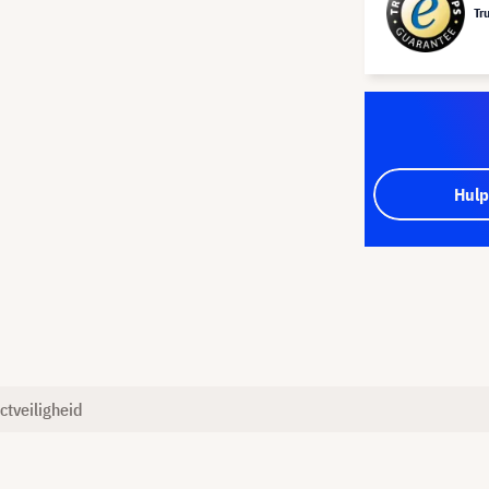
Tr
Hulp
ctveiligheid