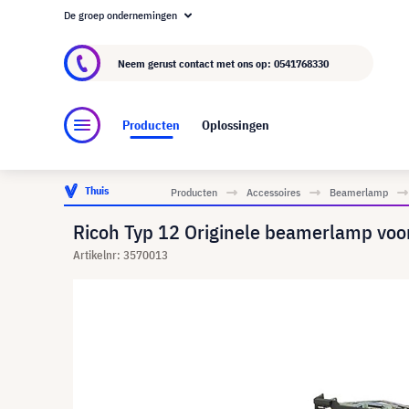
De groep ondernemingen
Over visunext.nl
De visunext Groep
Fabrika
Neem gerust contact met ons op:
0541768330
Producten
Oplossingen
Thuis
Producten
Accessoires
Beamerlamp
Ricoh Typ 12 Originele beamerlamp vo
Artikelnr: 3570013