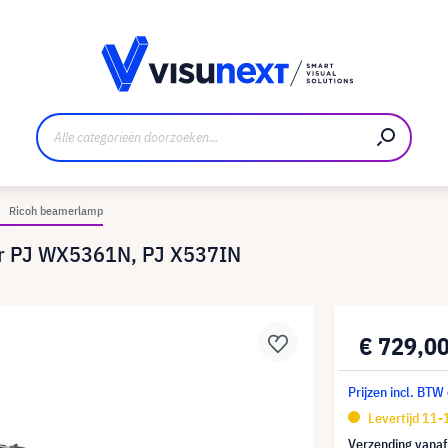
nt
Downloads en persmap
Ricoh beamerlamp
or PJ WX5361N, PJ X537IN
€ 729,0
Prijzen incl. BTW
Levertijd 11
Verzending vana