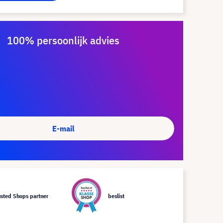
100% persoonlijk advies
E-mail
usted Shops partner
beslist