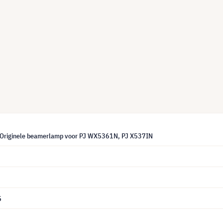
 Originele beamerlamp voor PJ WX5361N, PJ X537IN
5