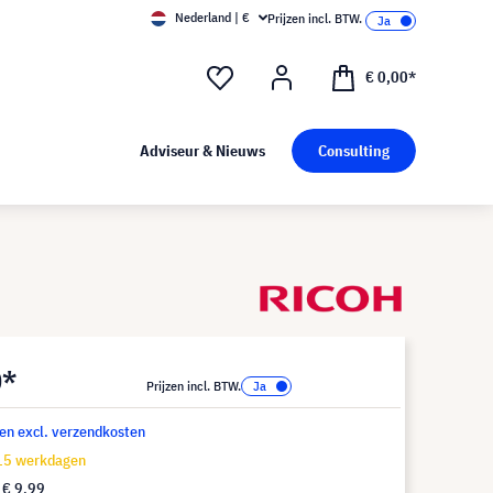
Nederland | €
Prijzen incl. BTW.
€ 0,00*
Adviseur & Nieuws
Consulting
0*
Prijzen incl. BTW.
 en excl. verzendkosten
-15 werkdagen
f
€ 9,99