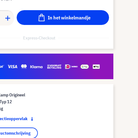
In het winkelmandje
Express-Checkout
lamp Origineel
Typ 12
kg
jectieoppervlak
ductomschrijving