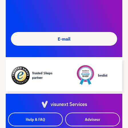
E-mail
Trusted Shops
beslist
partner
visunext Services
Hulp & FAQ
Adviseur