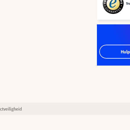
Tr
Hulp
ctveiligheid