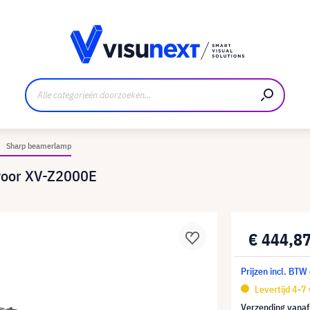
nt
Downloads en persmap
Sharp beamerlamp
voor XV-Z2000E
€ 444,8
Prijzen incl. BTW
Levertijd 4-7
Verzending vana