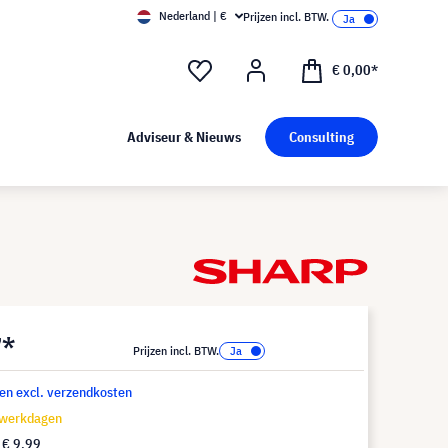
Nederland | €
Prijzen incl. BTW.
€ 0,00*
Adviseur & Nieuws
Consulting
7*
Prijzen incl. BTW.
 en excl. verzendkosten
 werkdagen
f
€ 9,99