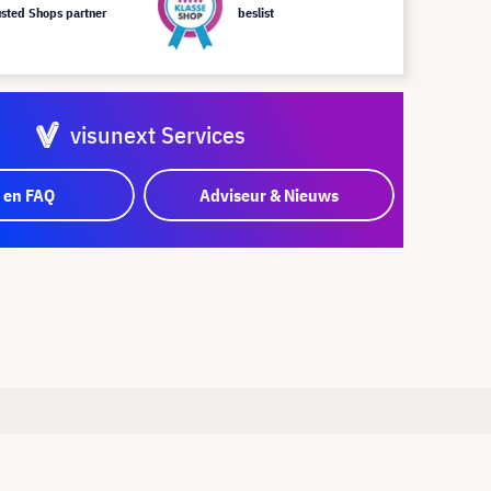
usted Shops partner
beslist
visunext Services
 en FAQ
Adviseur & Nieuws