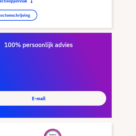
jectieoppervlak
ductomschrijving
100% persoonlijk advies
E-mail