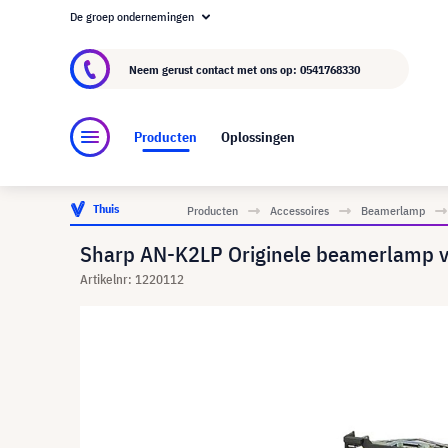
De groep ondernemingen
Over visunext.nl
De visunext Groep
Fabrika
Neem gerust contact met ons op:
0541768330
Producten
Oplossingen
Thuis
Producten
Accessoires
Beamerlamp
Sharp AN-K2LP Originele beamerlamp 
Artikelnr: 1220112