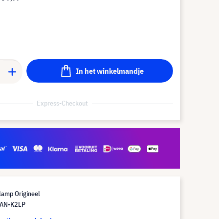
In het winkelmandje
Express-Checkout
lamp Origineel
 AN-K2LP