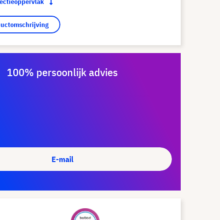
jectieoppervlak
ductomschrijving
100% persoonlijk advies
E-mail