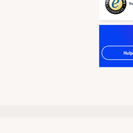
Tr
Hulp