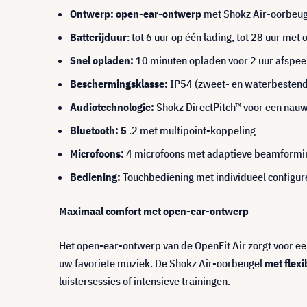
Ontwerp: open-ear-ontwerp
met Shokz Air-oorbeug
Batterijduur
: tot 6 uur op één lading, tot 28 uur met
Snel opladen:
10 minuten opladen voor 2 uur afspeel
Beschermingsklasse:
IP54 (zweet- en waterbestend
Audiotechnologie:
Shokz DirectPitch™ voor een nauw
Bluetooth: 5
.2 met multipoint-koppeling
Microfoons:
4 microfoons met adaptieve beamformi
Bediening:
Touchbediening met individueel configu
Maximaal comfort met open-ear-ontwerp
Het open-ear-ontwerp van de OpenFit Air zorgt voor een 
uw favoriete muziek. De Shokz Air-oorbeugel
met flex
luistersessies of intensieve trainingen.