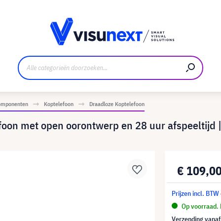
nt
Downloads en persmap
omponenten
Koptelefoon
Draadloze Koptelefoon
oon met open oorontwerp en 28 uur afspeeltijd |
€ 109,0
Prijzen incl. BTW
Op voorraad. 
Verzending vana