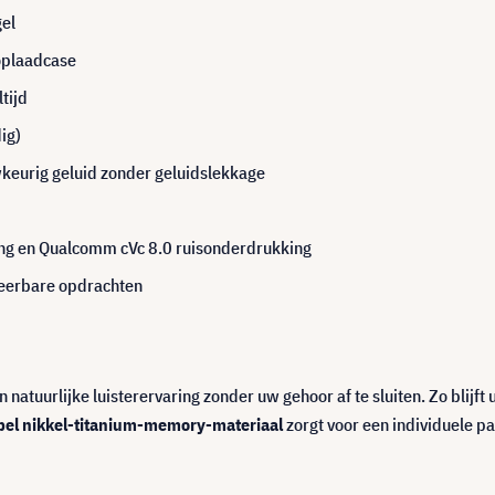
el
 oplaadcase
tijd
ig)
keurig geluid zonder geluidslekkage
ng en Qualcomm cVc 8.0 ruisonderdrukking
reerbare opdrachten
natuurlijke luisterervaring zonder uw gehoor af te sluiten. Zo blijft
ibel nikkel-titanium-memory-materiaal
zorgt voor een individuele p