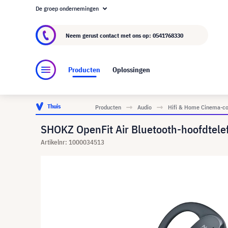
De groep ondernemingen
Over visunext.nl
De visunext Groep
Fabrika
Neem gerust contact met ons op:
0541768330
Producten
Oplossingen
Thuis
Producten
Audio
Hifi & Home Cinema-c
SHOKZ OpenFit Air Bluetooth-hoofdtelef
Artikelnr: 1000034513