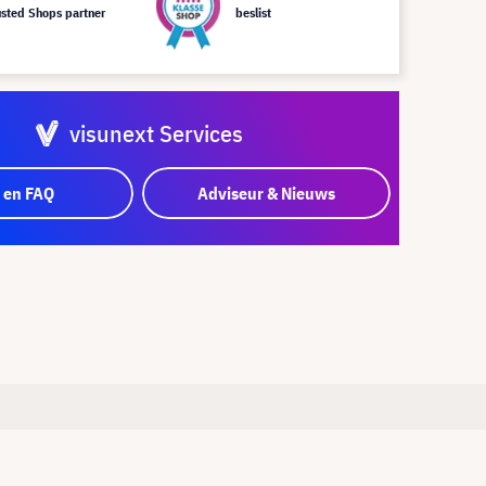
usted Shops partner
beslist
visunext Services
 en FAQ
Adviseur & Nieuws