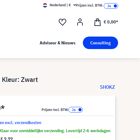
Nederland | €
Prijzen incl. BTW.
€ 0,00*
Adviseur & Nieuws
Consulting
 Kleur: Zwart
SHOKZ
0*
Prijzen incl. BTW.
 en excl. verzendkosten
Klaar voor onmiddellijke verzending. Levertijd 2-6 werkdagen
f
€ 9,99