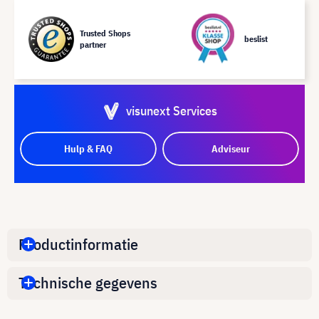
Trusted Shops
beslist
partner
visunext Services
Hulp & FAQ
Adviseur
Productinformatie
Technische gegevens