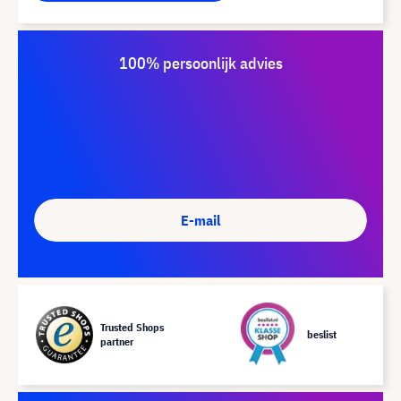
100% persoonlijk advies
E-mail
Trusted Shops
beslist
partner