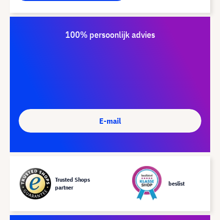
100% persoonlijk advies
E-mail
Trusted Shops
beslist
partner