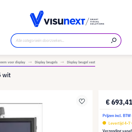
nt
Downloads en persmap
eem voor display
Display beugels
Display beugel vast
 wit
€ 693,4
Prijzen incl. BTW
Levertijd 4-7
Verzending vana