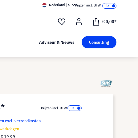
Nederland | €
Prijzen incl. BTW.
€ 0,00*
Adviseur & Nieuws
Consulting
1*
Prijzen incl. BTW.
 en excl. verzendkosten
 werkdagen
f
€ 19,99