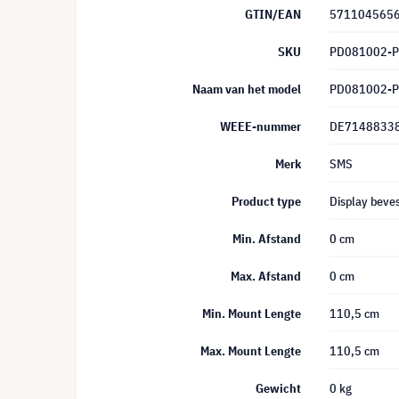
GTIN/EAN
571104565
SKU
PD081002-
Naam van het model
PD081002-
WEEE-nummer
DE7148833
Merk
SMS
Product type
Display beves
Min. Afstand
0 cm
Max. Afstand
0 cm
Min. Mount Lengte
110,5 cm
Max. Mount Lengte
110,5 cm
Gewicht
0 kg