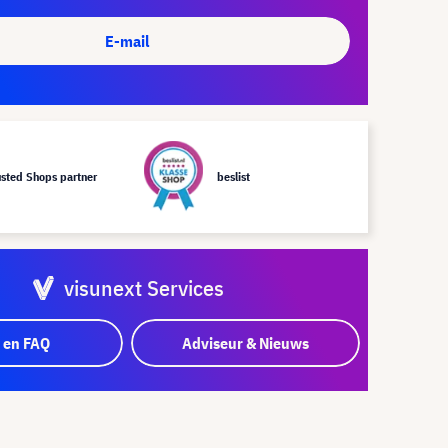
E-mail
usted Shops partner
beslist
visunext Services
 en FAQ
Adviseur & Nieuws