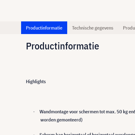
Productinformatie
Technische gegevens
Produ
Productinformatie
Highlights
Wandmontage voor schermen tot max. 50 kg en6
·
worden gemonteerd)
Scherm kan horizontaal of horizontaal worden
·