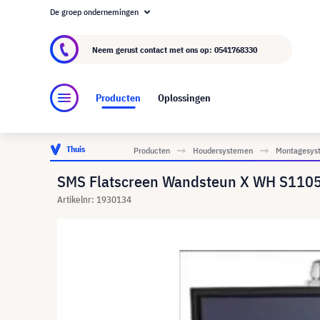
De groep ondernemingen
Over visunext.nl
De visunext Groep
Fabrika
Neem gerust contact met ons op:
0541768330
Producten
Oplossingen
Thuis
Producten
Houdersystemen
Montagesyst
SMS Flatscreen Wandsteun X WH S1105
Artikelnr: 1930134