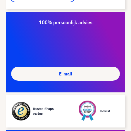
100% persoonlijk advies
E-mail
Trusted Shops
beslist
partner