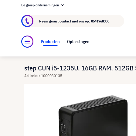
De groep ondernemingen
Over visunext.nl
De visunext Groep
Fabrika
Neem gerust contact met ons op:
0541768330
Producten
Oplossingen
step CUN i5-1235U, 16GB RAM, 512GB 
Artikelnr: 1000030135