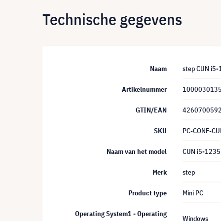
Technische gegevens
Naam
step CUN i5
Artikelnummer
100003013
GTIN/EAN
426070059
SKU
PC-CONF-CU
Naam van het model
CUN i5-123
Merk
step
Product type
Mini PC
Operating System1 - Operating
Windows