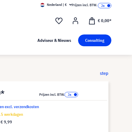
Nederland | €
Prijzen incl. BTW.
€ 0,00*
Adviseur & Nieuws
Consulting
step
0*
Prijzen incl. BTW.
 en excl. verzendkosten
-15 werkdagen
f
€ 9,99