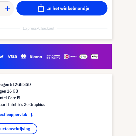
In het winkelmandje
Express-Checkout
heugen 512GB SSD
gen 16 GB
ntel Core i5
aart Intel Iris Xe Graphics
jectieoppervlak
ductomschrijving