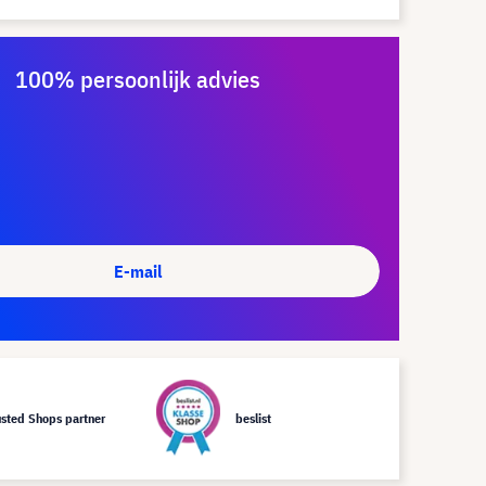
100% persoonlijk advies
E-mail
usted Shops partner
beslist