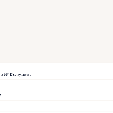
 58" Display, zwart
3
2