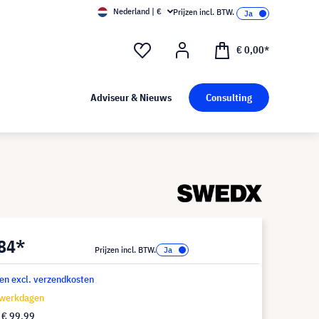
Nederland | €
Prijzen incl. BTW.
€ 0,00*
Adviseur & Nieuws
Consulting
,84*
Prijzen incl. BTW.
 en excl. verzendkosten
 werkdagen
f
€ 99,99