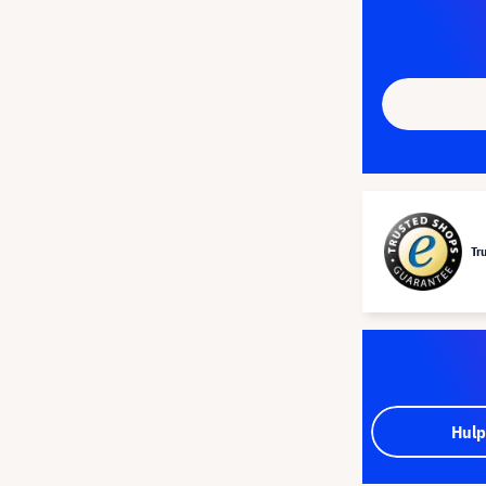
Tr
Hulp