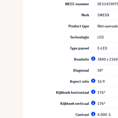
WEEE-nummer
DE5141907
Merk
SWEDX
Product type
Niet-aanraa
Technologie
LED
Type paneel
E-LED
Resolutie
3840 x 2160
Diagonaal
58"
Aspect ratio
16:9
Kijkhoek horizontaal
176°
Kijkhoek verticaal
176°
Contrast
4.000 :1