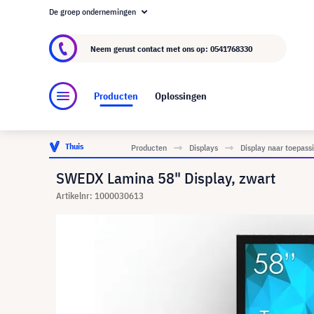
De groep ondernemingen
Over visunext.nl
De visunext Groep
Fabrika
Neem gerust contact met ons op:
0541768330
Producten
Oplossingen
Thuis
Producten
Displays
Display naar toepass
SWEDX Lamina 58" Display, zwart
Artikelnr: 1000030613