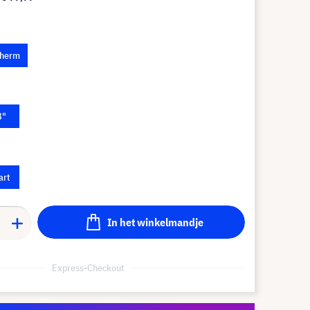
cherm
8"
art
In het winkelmandje
Express-Checkout