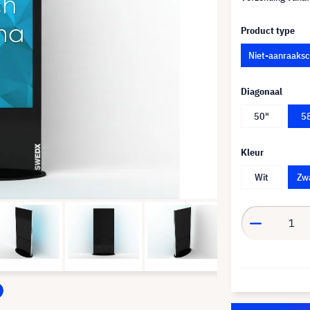
Product type
Niet-aanraaks
Diagonaal
50"
5
Kleur
Wit
Zw