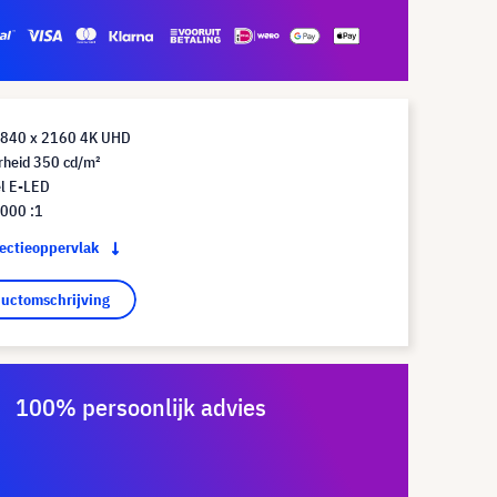
3840 x 2160 4K UHD
rheid 350 cd/m²
l E-LED
.000 :1
jectieoppervlak
ductomschrijving
100% persoonlijk advies