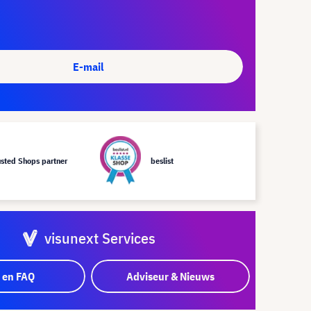
E-mail
usted Shops partner
beslist
visunext Services
 en FAQ
Adviseur & Nieuws