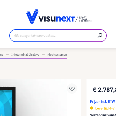
nt
Downloads en persmap
ing
Infoterminal Displays
Kiosksystemen
€ 2.787
Prijzen incl. BTW
Levertijd 4-7
Verzending vana