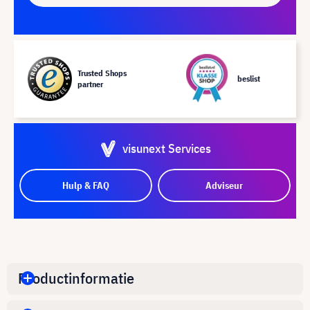
Trusted Shops
beslist
partner
visunext Services
Hulp & FAQ
Adviseur
Productinformatie