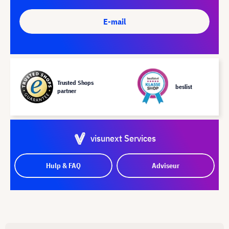
E-mail
Trusted Shops
beslist
partner
visunext Services
Hulp & FAQ
Adviseur