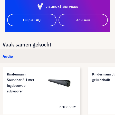
visunext Services
Hulp & FAQ
Adviseur
Vaak samen gekocht
Audio
Kindermann
Kindermann Eli
Soundbar 2.1 met
geluidsbalk
ingebouwde
subwoofer
€ 108,99*