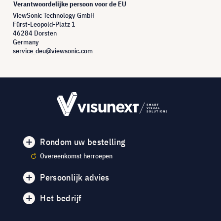
Verantwoordelijke persoon voor de EU
ViewSonic Technology GmbH
Fürst-Leopold-Platz 1
46284 Dorsten
Germany
service_deu@viewsonic.com
Rondom uw bestelling
Overeenkomst herroepen
Persoonlijk advies
Het bedrijf