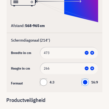
Afstand:
568
-
965
cm
Schermdiagonaal (
214
″)
Breedte in cm
Hoogte in cm
4:3
16:9
Formaat
Productveiligheid