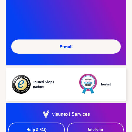
E-mail
Trusted Shops
beslist
partner
visunext Services
Hulp & FAQ
Adviseur