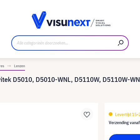
nt
Downloads en persmap
res
Lenzen
r Vivitek D5010, D5010-WNL, D5110W, D5110W-
Levertijd 15
Verzending vana