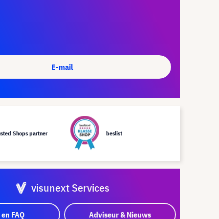
E-mail
usted Shops partner
beslist
visunext Services
 en FAQ
Adviseur & Nieuws