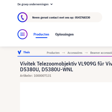
De groep ondernemingen
Over visunext.nl
De visunext Groep
Fabrika
Neem gerust contact met ons op:
0541768330
Producten
Oplossingen
Thuis
Producten
Accessoires
Beamer accessoi
Vivitek Telezoomobjektiv VL909G fü
D5380U, D5380U-WNL
Artikelnr: 1000007131