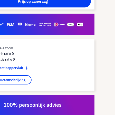
Prijs op aanvraag
Tele zoom
ie ratio 0
tie ratio 0
jectieoppervlak
ductomschrijving
100% persoonlijk advies