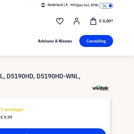
Nederland | €
Prijzen incl. BTW.
€ 0,00*
Adviseur & Nieuws
Consulting
WNL, D5190HD, D5190HD-WNL,
-21 werkdagen
f
€ 9,99