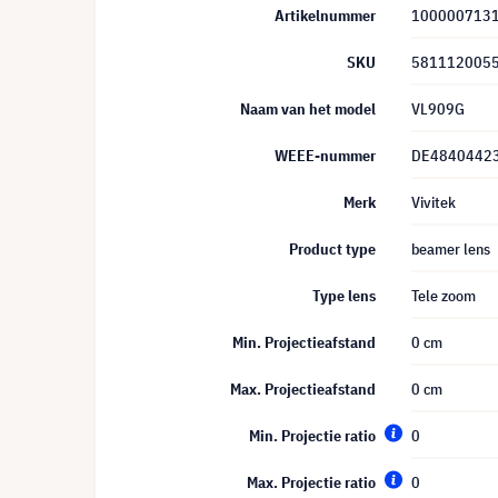
Artikelnummer
100000713
SKU
5811120055
Naam van het model
VL909G
WEEE-nummer
DE4840442
Merk
Vivitek
Product type
beamer lens
Type lens
Tele zoom
Min. Projectieafstand
0 cm
Max. Projectieafstand
0 cm
Min. Projectie ratio
0
Max. Projectie ratio
0