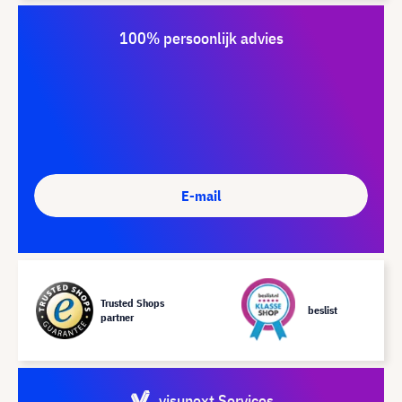
100% persoonlijk advies
E-mail
Trusted Shops
beslist
partner
visunext Services