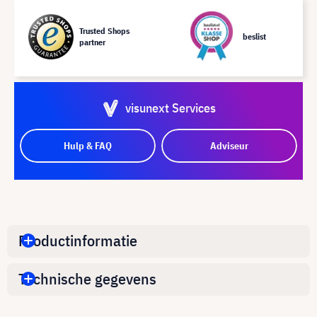
Trusted Shops
beslist
partner
visunext Services
Hulp & FAQ
Adviseur
Productinformatie
Technische gegevens