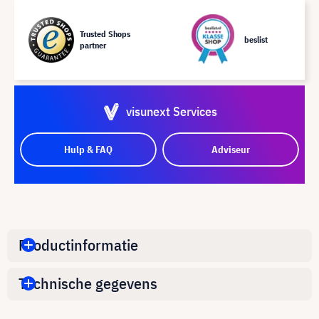
Trusted Shops
beslist
partner
visunext Services
Hulp & FAQ
Adviseur
Productinformatie
Technische gegevens