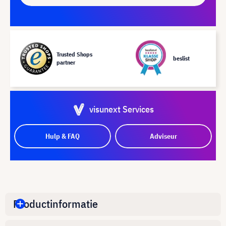
Trusted Shops
beslist
partner
visunext Services
Hulp & FAQ
Adviseur
Productinformatie