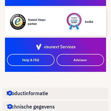
Trusted Shops
beslist
partner
visunext Services
Hulp & FAQ
Adviseur
Productinformatie
Technische gegevens