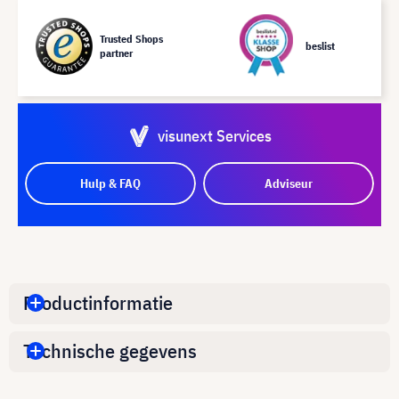
Trusted Shops
beslist
partner
visunext Services
Hulp & FAQ
Adviseur
Productinformatie
Technische gegevens