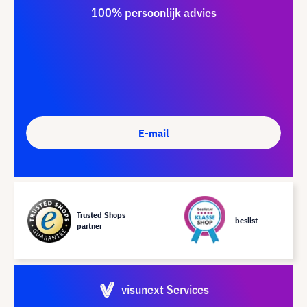
100% persoonlijk advies
E-mail
Trusted Shops
beslist
partner
visunext Services