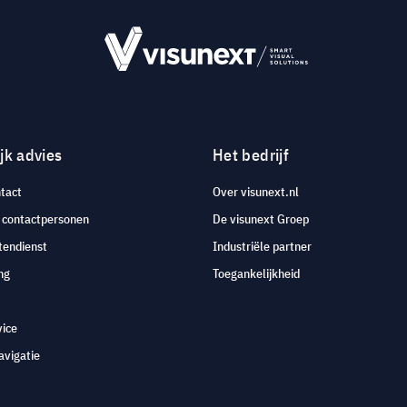
jk advies
Het bedrijf
tact
Over visunext.nl
e contactpersonen
De visunext Groep
tendienst
Industriële partner
ng
Toegankelijkheid
vice
avigatie