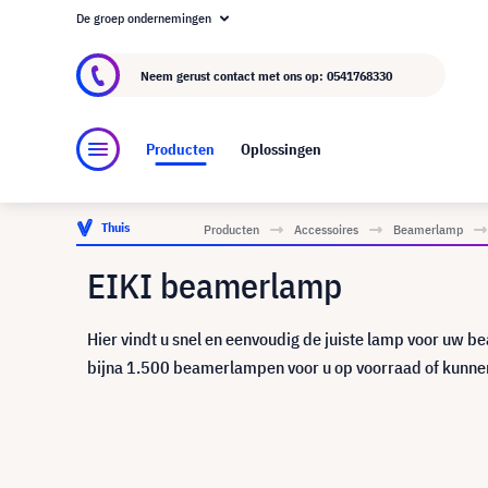
De groep ondernemingen
Over visunext.nl
De visunext Groep
Fabrika
Neem gerust contact met ons op:
0541768330
Producten
Oplossingen
Thuis
Producten
Accessoires
Beamerlamp
EIKI beamerlamp
Hier vindt u snel en eenvoudig de juiste lamp voor uw b
bijna 1.500 beamerlampen voor u op voorraad of kunnen