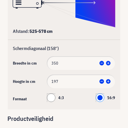
Afstand:
525
-
578
cm
Schermdiagonaal (
158
″)
Breedte in cm
Hoogte in cm
4:3
16:9
Formaat
Productveiligheid