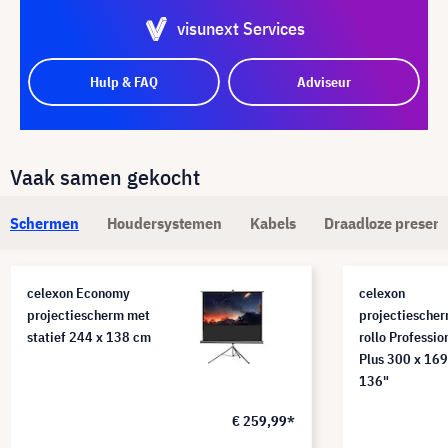
visunext Services
Hulp & FAQ
Adviseur
Vaak samen gekocht
Schermen
Houdersystemen
Kabels
Draadloze present
celexon Economy
celexon
projectiescherm met
projectiesche
statief 244 x 138 cm
rollo Professio
Plus 300 x 169
136"
€ 259,99*