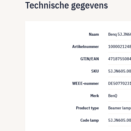
Technische gegevens
Naam
Benq 5J.JN6
Artikelnummer
100002124
GTIN/EAN
471875508
SKU
5J.JN605.0
WEEE-nummer
DE5077023
Merk
BenQ
Product type
Beamer lamp
Code lamp
5J.JN605.0