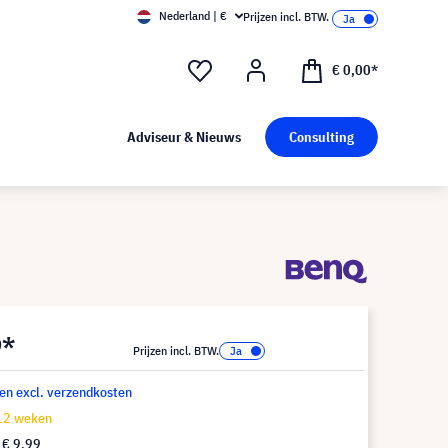
Nederland | €
Prijzen incl. BTW.
€ 0,00*
Adviseur & Nieuws
Consulting
9*
Prijzen incl. BTW.
 en excl. verzendkosten
-12 weken
f
€ 9,99