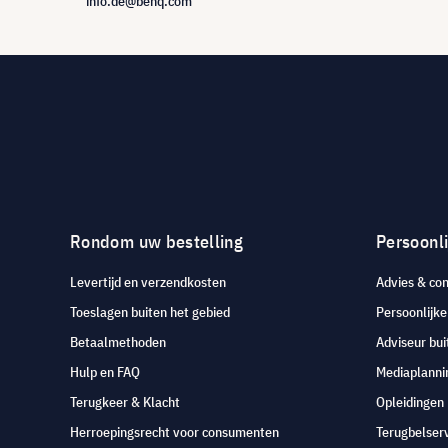
info.de@benq.com
Rondom uw bestelling
Persoonli
Levertijd en verzendkosten
Advies & con
Toeslagen buiten het gebied
Persoonlijk
Betaalmethoden
Adviseur bui
Hulp en FAQ
Mediaplanni
Terugkeer & Klacht
Opleidingen
Herroepingsrecht voor consumenten
Terugbelser