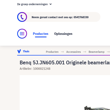
De groep ondernemingen
Over visunext.nl
De visunext Groep
Fabrika
Neem gerust contact met ons op:
0541768330
Producten
Oplossingen
Thuis
Producten
Accessoires
Beamerlamp
Benq 5J.JN605.001 Originele beamer
Artikelnr: 1000021248