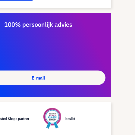
100% persoonlijk advies
E-mail
usted Shops partner
beslist