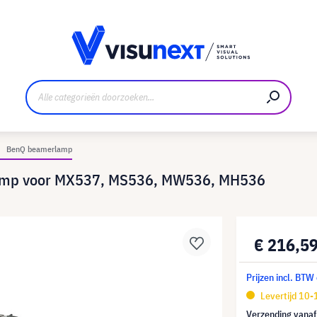
nt
Downloads en persmap
BenQ beamerlamp
lamp voor MX537, MS536, MW536, MH536
€ 216,5
Prijzen incl. BTW
Levertijd 10
Verzending vana