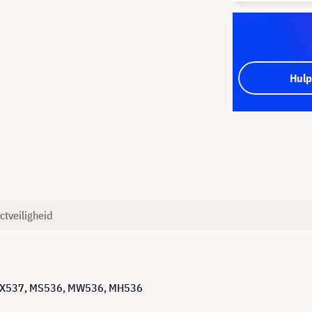
Hulp
ctveiligheid
r MX537, MS536, MW536, MH536