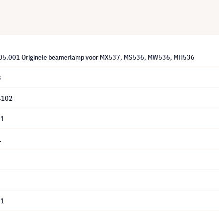
05.001 Originele beamerlamp voor MX537, MS536, MW536, MH536
8
4102
01
1
01