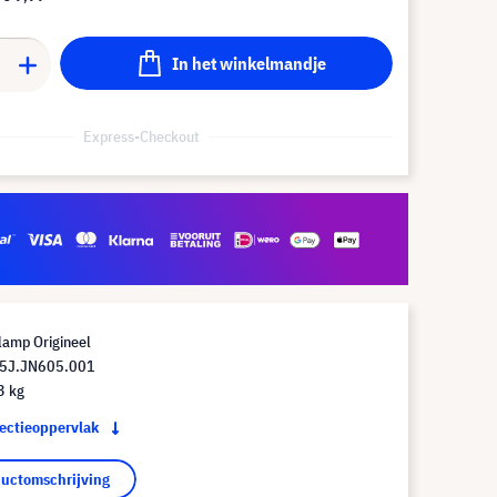
In het winkelmandje
Express-Checkout
lamp Origineel
 5J.JN605.001
3 kg
jectieoppervlak
ductomschrijving