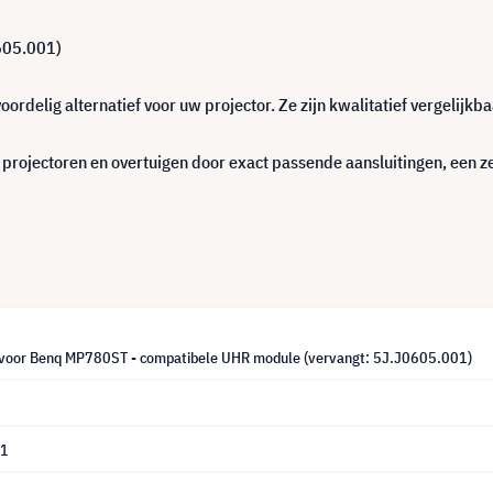
605.001)
delig alternatief voor uw projector. Ze zijn kwalitatief vergelijkb
ojectoren en overtuigen door exact passende aansluitingen, een ze
oor Benq MP780ST - compatibele UHR module (vervangt: 5J.J0605.001)
01