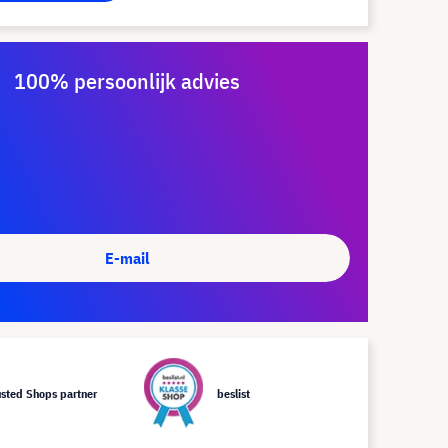
100% persoonlijk advies
E-mail
usted Shops partner
beslist