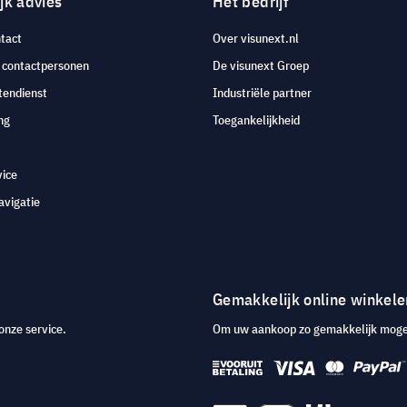
jk advies
Het bedrijf
tact
Over visunext.nl
e contactpersonen
De visunext Groep
tendienst
Industriële partner
ng
Toegankelijkheid
vice
avigatie
Gemakkelijk online winkele
onze service.
Om uw aankoop zo gemakkelijk mogeli