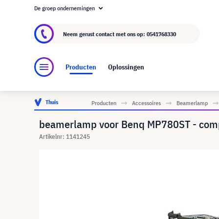
De groep ondernemingen
Over visunext.nl
De visunext Groep
Fabrika
Neem gerust contact met ons op:
0541768330
Producten
Oplossingen
Thuis
Producten
Accessoires
Beamerlamp
beamerlamp voor Benq MP780ST - comp
Artikelnr: 1141245