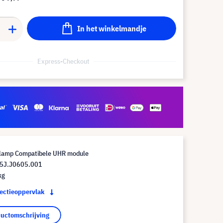
In het winkelmandje
Express-Checkout
lamp Compatibele UHR module
 5J.J0605.001
kg
jectieoppervlak
ductomschrijving