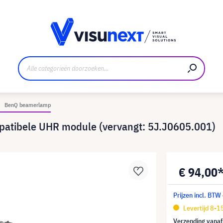
nt
Downloads en persmap
BenQ beamerlamp
atibele UHR module (vervangt: 5J.J0605.001)
€ 94,00
Prijzen incl. BTW
Levertijd 8-
Verzending vana