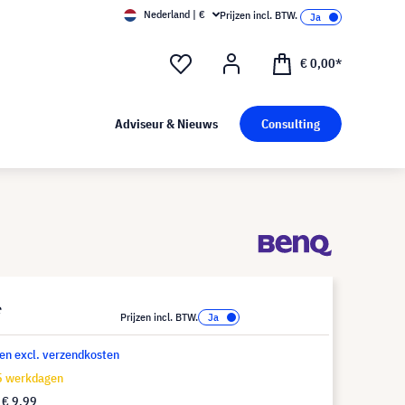
Nederland | €
Prijzen incl. BTW.
€ 0,00*
Adviseur & Nieuws
Consulting
*
Prijzen incl. BTW.
 en excl. verzendkosten
15 werkdagen
f
€ 9,99