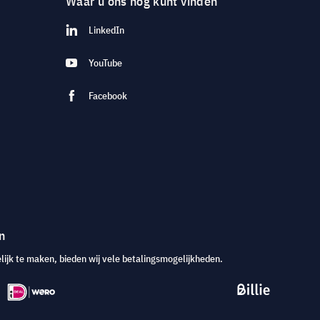
Waar u ons nog kunt vinden
LinkedIn
YouTube
Facebook
n
jk te maken, bieden wij vele betalingsmogelijkheden.