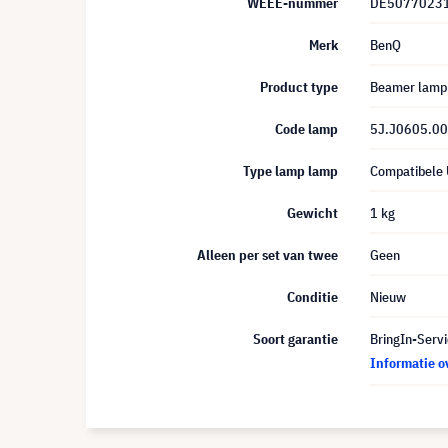
WEEE-nummer
DE5077023
Merk
BenQ
Product type
Beamer lamp
Code lamp
5J.J0605.0
Type lamp lamp
Compatibele
Gewicht
1 kg
Alleen per set van twee
Geen
Conditie
Nieuw
Soort garantie
BringIn-Servi
Informatie o