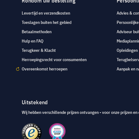
Rondom uw bestelling
Persoonli
Levertijd en verzendkosten
Advies & con
Toeslagen buiten het gebied
Persoonlijk
Betaalmethoden
Adviseur bui
Hulp en FAQ
Mediaplanni
Terugkeer & Klacht
Opleidingen
Herroepingsrecht voor consumenten
Terugbelser
Overeenkomst herroepen
Aanpak en n
Uitstekend
Wij hebben verschillende prijzen ontvangen - voor onze prijzen en 