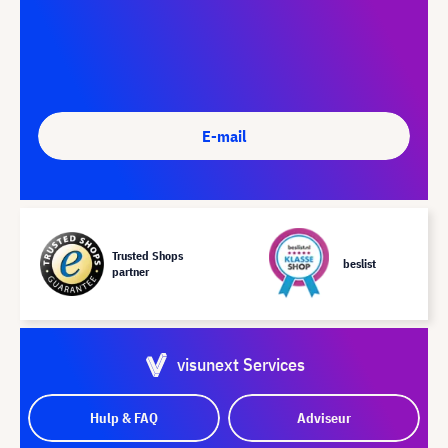
E-mail
Trusted Shops
beslist
partner
visunext Services
Hulp & FAQ
Adviseur