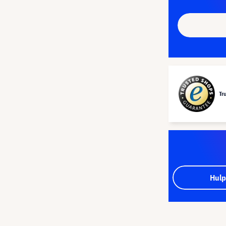
Tr
Hulp