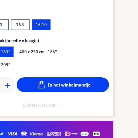
:3
16:9
16:10
ak (breedte x hoogte)
- 163"
400 x 250 cm - 186"
- 209"
In het winkelmandje
Express-Checkout