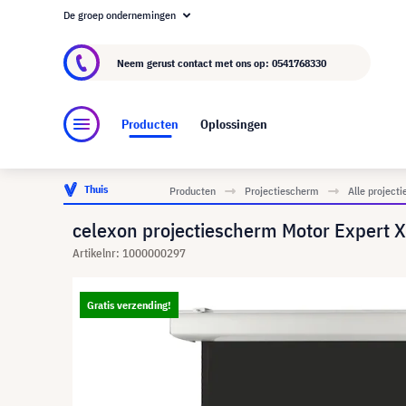
De groep ondernemingen
Over visunext.nl
De visunext Groep
Fabrika
Neem gerust contact met ons op:
0541768330
Producten
Oplossingen
Thuis
Producten
Projectiescherm
Alle project
celexon projectiescherm Motor Expert 
Artikelnr: 1000000297
Gratis verzending!