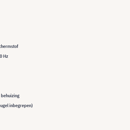
schermstof
50 Hz
 behuizing
ugel inbegrepen)