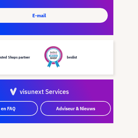
E-mail
usted Shops partner
beslist
visunext Services
 en FAQ
Adviseur & Nieuws