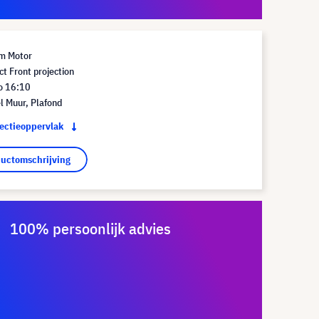
m Motor
t Front projection
io 16:10
l Muur, Plafond
jectieoppervlak
ductomschrijving
100% persoonlijk advies