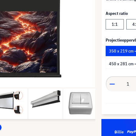
Aspect ratio
1:1
4
Projectieoppervl
350 x 219 cm 
450 x 281 cm 