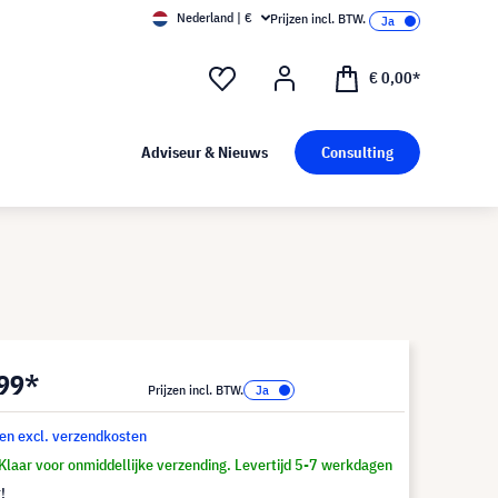
Nederland | €
Prijzen incl. BTW.
€ 0,00*
Adviseur & Nieuws
Consulting
,99*
Prijzen incl. BTW.
 en excl. verzendkosten
Klaar voor onmiddellijke verzending. Levertijd 5-7 werkdagen
!