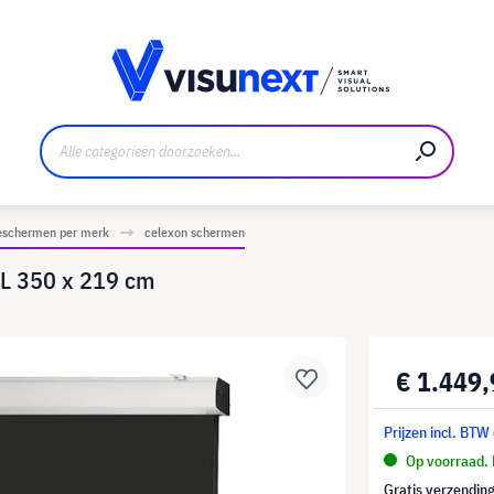
nt
Downloads en persmap
ieschermen per merk
celexon schermen
XL 350 x 219 cm
€ 1.449
Prijzen incl. BTW
Op voorraad. 
Gratis verzending