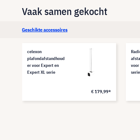
Vaak samen gekocht
Geschikte accessoires
celexon
Radi
plafondafstandhoud
afst
er voor Expert en
voor
Expert XL serie
serie
,99*
€ 179,99*