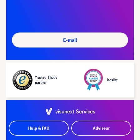
E-mail
Trusted Shops
beslist
partner
visunext Services
Hulp & FAQ
Adviseur