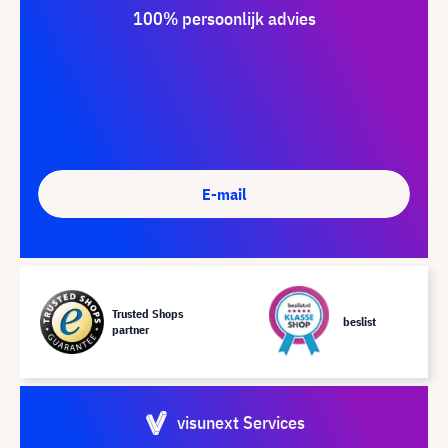
100% persoonlijk advies
E-mail
Trusted Shops
beslist
partner
visunext Services