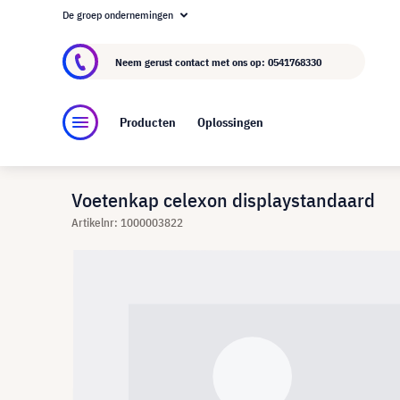
De groep ondernemingen
Over visunext.nl
De visunext Groep
Fabrika
Neem gerust contact met ons op:
0541768330
Producten
Oplossingen
Voetenkap celexon displaystandaard
Artikelnr: 1000003822