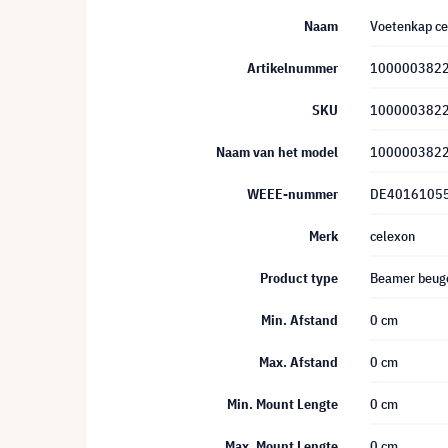
Naam
Voetenkap ce
Artikelnummer
100000382
SKU
100000382
Naam van het model
100000382
WEEE-nummer
DE4016105
Merk
celexon
Product type
Beamer beuge
Min. Afstand
0 cm
Max. Afstand
0 cm
Min. Mount Lengte
0 cm
Max. Mount Lengte
0 cm