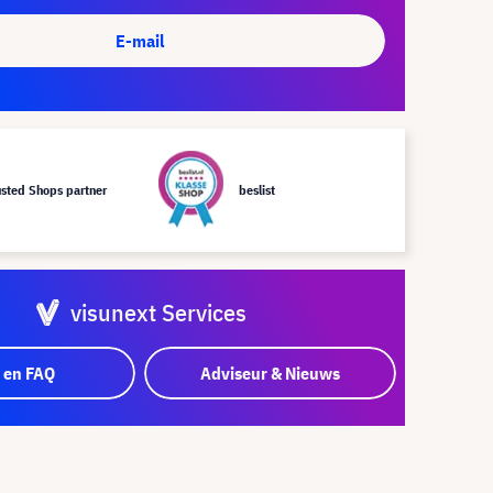
E-mail
usted Shops partner
beslist
visunext Services
 en FAQ
Adviseur & Nieuws