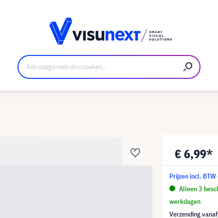
nt
Downloads en persmap
€ 6,99*
Prijzen incl. BTW
Alleen 3 besch
werkdagen
Verzending vana