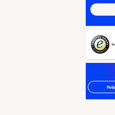
Tr
Hulp