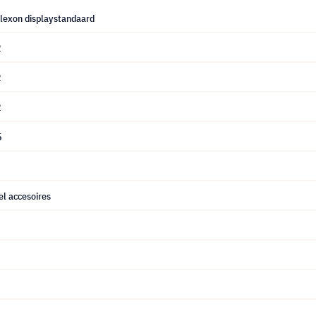
lexon displaystandaard
2
2
2
5
l accesoires