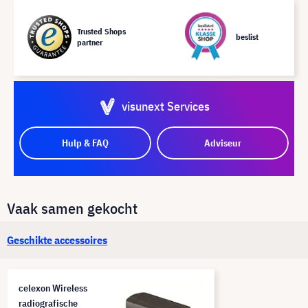
Trusted Shops
beslist
partner
visunext Services
Hulp & FAQ
Adviseur
Vaak samen gekocht
Geschikte accessoires
celexon Wireless
radiografische