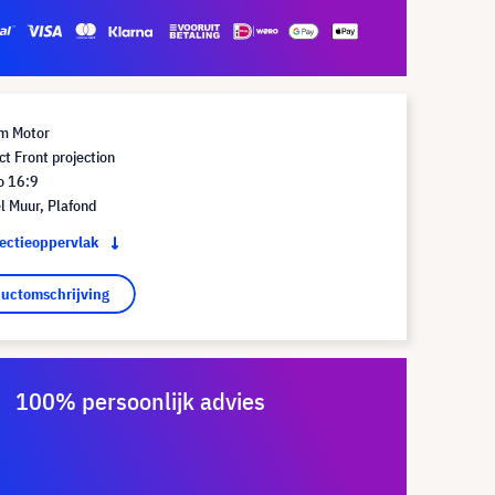
m Motor
t Front projection
o 16:9
l Muur, Plafond
jectieoppervlak
ductomschrijving
100% persoonlijk advies