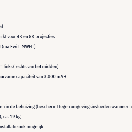
al
ikt voor 4K en 8K projecties
wit (mat-wit=MWHT)
0° links/rechts van het midden)
duurzame capaciteit van 3.000 mAH
n in de behuizing (beschermt tegen omgevingsinvloeden wanneer hij 
, ca. 19 kg
stallatie ook mogelijk