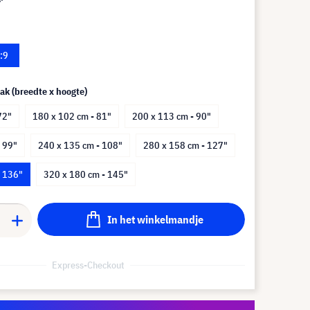
:9
ak (breedte x hoogte)
72"
180 x 102 cm - 81"
200 x 113 cm - 90"
 99"
240 x 135 cm - 108"
280 x 158 cm - 127"
- 136"
320 x 180 cm - 145"
In het winkelmandje
Express-Checkout