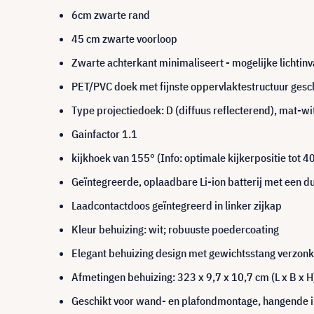
6cm zwarte rand
45 cm zwarte voorloop
Zwarte achterkant minimaliseert - mogelijke lichtinv
PET/PVC doek met fijnste oppervlaktestructuur gesch
Type projectiedoek: D (diffuus reflecterend), mat-
Gainfactor 1.1
kijkhoek van 155° (Info: optimale kijkerpositie tot 4
Geïntegreerde, oplaadbare Li-ion batterij met een 
Laadcontactdoos geïntegreerd in linker zijkap
Kleur behuizing: wit; robuuste poedercoating
Elegant behuizing design met gewichtsstang verzonke
Afmetingen behuizing: 323 x 9,7 x 10,7 cm (L x B x H)
Geschikt voor wand- en plafondmontage, hangende in