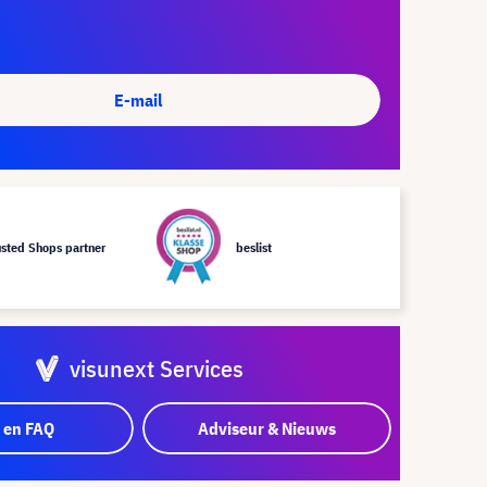
E-mail
usted Shops partner
beslist
visunext Services
 en FAQ
Adviseur & Nieuws