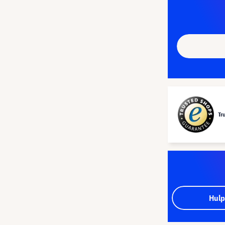
Tr
Hulp