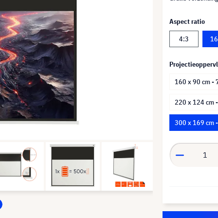
Aspect ratio
4:3
16
Projectieoppervl
160 x 90 cm - 
220 x 124 cm -
300 x 169 cm 