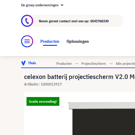
De groep ondernemingen
Over visunext.nl
De visunext Groep
Fabrika
Neem gerust contact met ons op:
0541768330
Producten
Oplossingen
Thuis
Producten
Projectiescherm
Alle project
celexon batterij projectiescherm V2.0 
Artikelnr: 1000013917
Gratis verzending!