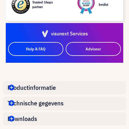
Trusted Shops
beslist
partner
visunext Services
Hulp & FAQ
Adviseur
Productinformatie
Technische gegevens
Downloads