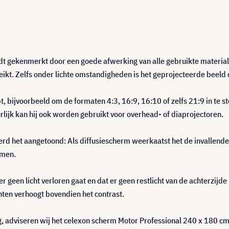
t gekenmerkt door een goede afwerking van alle gebruikte materia
kt. Zelfs onder lichte omstandigheden is het geprojecteerde beeld c
bijvoorbeeld om de formaten 4:3, 16:9, 16:10 of zelfs 21:9 in te ste
rlijk kan hij ook worden gebruikt voor overhead- of diaprojectoren.
d het aangetoond: Als diffusiescherm weerkaatst het de invallende p
emen.
r geen licht verloren gaat en dat er geen restlicht van de achterzijde
nten verhoogt bovendien het contrast.
, adviseren wij het celexon scherm Motor Professional 240 x 180 cm