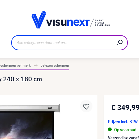
nt
Downloads en persmap
ieschermen per merk
celexon schermen
y 240 x 180 cm
€ 349,9
Prijzen incl. BTW
Op voorraad. 
Verzending vana