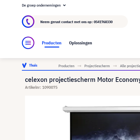
De groep ondernemingen
Over visunext.nl
De visunext Groep
Fabrika
Neem gerust contact met ons op:
0541768330
Producten
Oplossingen
Thuis
Producten
Projectiescherm
Alle project
celexon projectiescherm Motor Econom
Artikelnr: 1090075