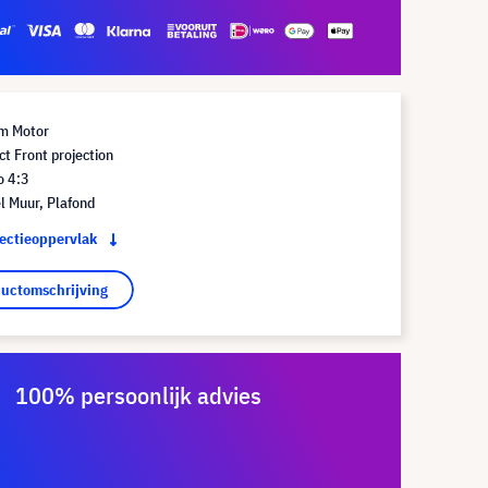
m Motor
t Front projection
o 4:3
l Muur, Plafond
jectieoppervlak
ductomschrijving
100% persoonlijk advies