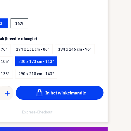
:3
16:9
ak (breedte x hoogte)
 76"
174 x 131 cm - 86"
194 x 146 cm - 96"
- 105"
230 x 173 cm - 113"
- 133"
290 x 218 cm - 143"
In het winkelmandje
Express-Checkout