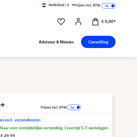
Nederland | €
Prijzen incl. BTW.
€ 0,00*
Adviseur & Nieuws
Consulting
9*
Prijzen incl. BTW.
 en excl. verzendkosten
Klaar voor onmiddellijke verzending. Levertijd 5-7 werkdagen
f
€ 49,99