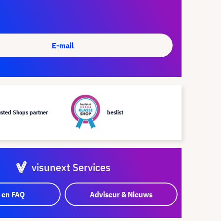
E-mail
usted Shops partner
beslist
visunext Services
 en FAQ
Adviseur & Nieuws