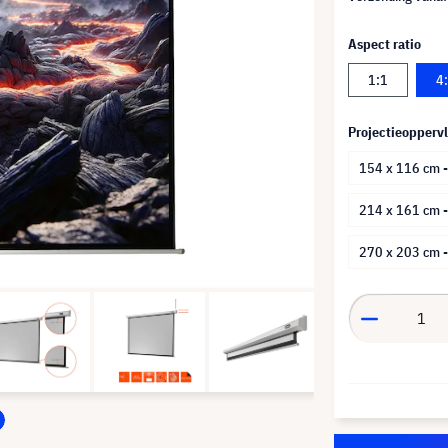
Aspect ratio
1:1
4
Projectieoppervl
154 x 116 cm -
214 x 161 cm 
270 x 203 cm 