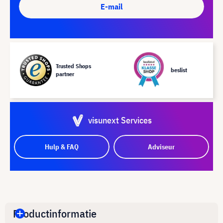
E-mail
Trusted Shops
beslist
partner
visunext Services
Hulp & FAQ
Adviseur
Productinformatie