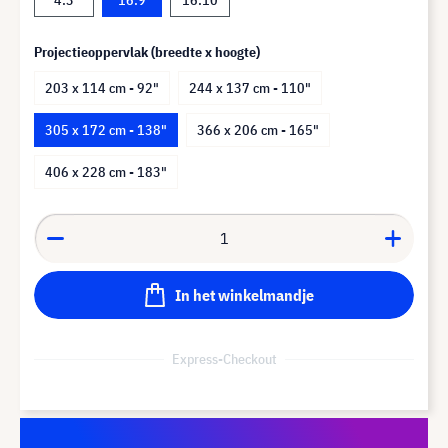
Projectieoppervlak (breedte x hoogte)
203 x 114 cm - 92"
244 x 137 cm - 110"
305 x 172 cm - 138"
366 x 206 cm - 165"
406 x 228 cm - 183"
In het winkelmandje
Express-Checkout