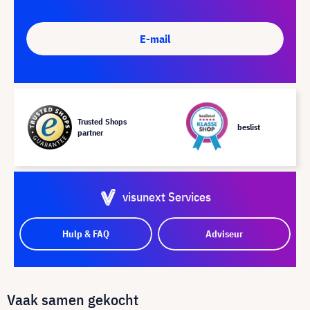
E-mail
Trusted Shops
beslist
partner
visunext Services
Hulp & FAQ
Adviseur
Vaak samen gekocht