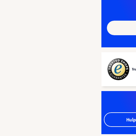
Tr
Hulp