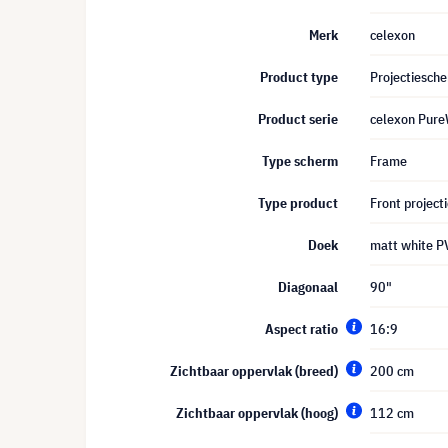
Merk
celexon
Product type
Projectiesch
Product serie
celexon Pure
Type scherm
Frame
Type product
Front project
Doek
matt white P
Diagonaal
90"
Aspect ratio
16:9
Zichtbaar oppervlak (breed)
200 cm
Zichtbaar oppervlak (hoog)
112 cm