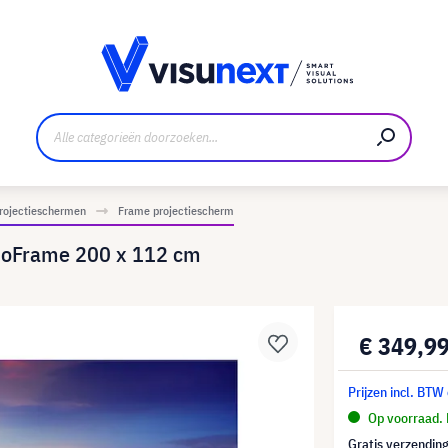
nt
Downloads en persmap
projectieschermen
Frame projectiescherm
 noFrame 200 x 112 cm
€ 349,9
Prijzen incl. BTW
Op voorraad. 
Gratis verzending