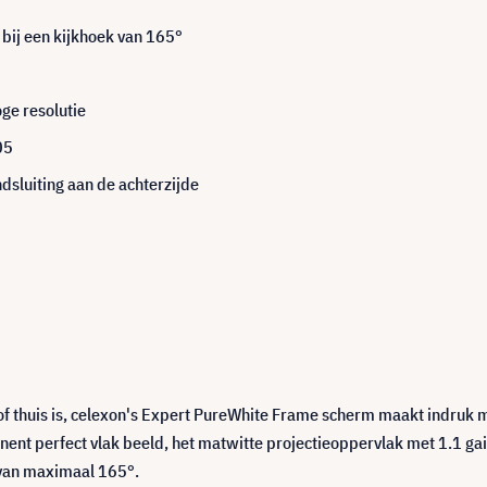
bij een kijkhoek van 165°
ge resolutie
05
dsluiting aan de achterzijde
 of thuis is, celexon's Expert PureWhite Frame scherm maakt indruk me
t perfect vlak beeld, het matwitte projectieoppervlak met 1.1 gainf
 van maximaal 165°.