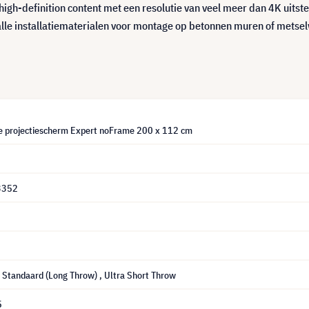
k high-definition content met een resolutie van veel meer dan 4K uit
 alle installatiematerialen voor montage op betonnen muren of metse
e projectiescherm Expert noFrame 200 x 112 cm
3352
, Standaard (Long Throw)
, Ultra Short Throw
5