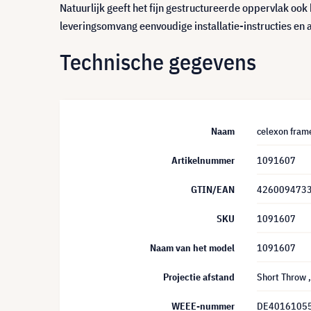
Natuurlijk geeft het fijn gestructureerde oppervlak oo
leveringsomvang eenvoudige installatie-instructies en
Technische gegevens
Naam
celexon fram
Artikelnummer
1091607
GTIN/EAN
426009473
SKU
1091607
Naam van het model
1091607
Projectie afstand
Short Throw
WEEE-nummer
DE4016105