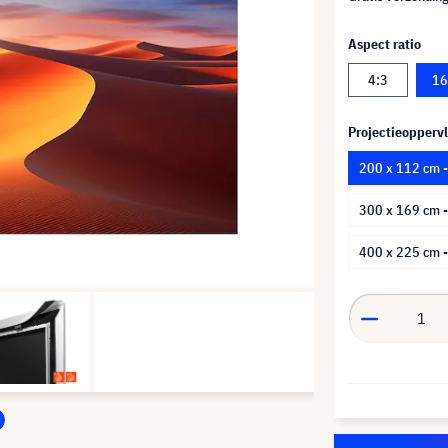
Aspect ratio
4:3
16
Projectieoppervl
200 x 112 cm -
300 x 169 cm 
400 x 225 cm 