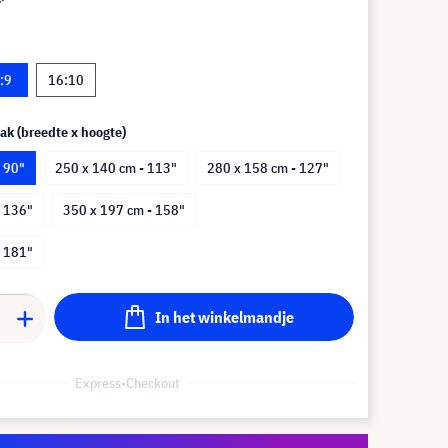
:9
16:10
ak (breedte x hoogte)
 90"
250 x 140 cm - 113"
280 x 158 cm - 127"
- 136"
350 x 197 cm - 158"
- 181"
In het winkelmandje
Express-Checkout