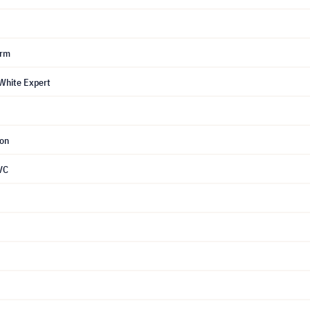
erm
White Expert
ion
VC