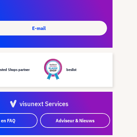
E-mail
usted Shops partner
beslist
visunext Services
 en FAQ
Adviseur & Nieuws