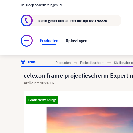
De groep ondernemingen
Over visunext.nl
De visunext Groep
Fabrika
Neem gerust contact met ons op:
0541768330
Producten
Oplossingen
Thuis
Producten
Projectiescherm
Stationaire 
celexon frame projectiescherm Expert
Artikelnr: 1091607
Gratis verzending!