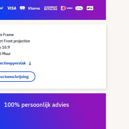
rm Frame
t Front projection
o 16:9
l Muur
jectieoppervlak
ductomschrijving
100% persoonlijk advies