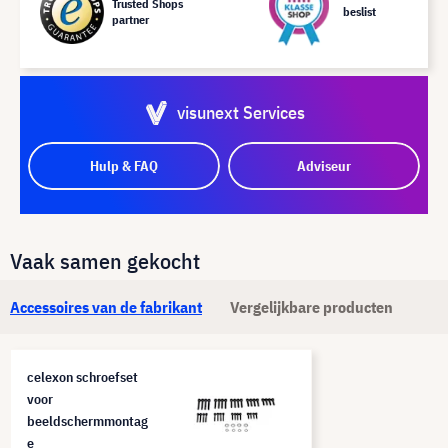
Trusted Shops
beslist
partner
visunext Services
Hulp & FAQ
Adviseur
Vaak samen gekocht
Accessoires van de fabrikant
Vergelijkbare producten
celexon schroefset
voor
beeldschermmontag
e