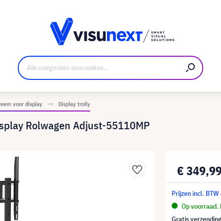
nt
Downloads en persmap
eem voor display
Display trolly
isplay Rolwagen Adjust-55110MP
€ 349,9
Prijzen incl. BTW
Op voorraad. 
Gratis verzending