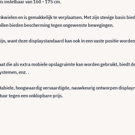
is instelbaar van 160 - 175 cm.
wielen en is gemakkelijk te verplaatsen. Met zijn stevige basis biedt
rollen bieden bescherming tegen ongewenste bewegingen.
zijn, want deze displaystandaard kan ook in een vaste positie worde
t die als extra mobiele opslagruimte kan worden gebruikt, biedt de
ystemen, enz. .
stabiele, hoogwaardig vervaardigde, nauwkeurig ontworpen displayr
uur tegen een onklopbare prijs.