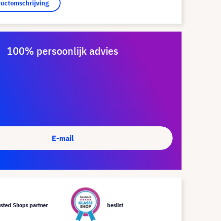
ductomschrijving
100% persoonlijk advies
E-mail
usted Shops partner
beslist