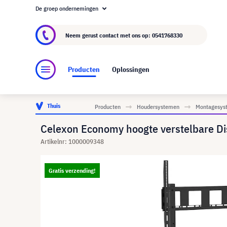
De groep ondernemingen
Over visunext.nl
De visunext Groep
Fabrika
Neem gerust contact met ons op:
0541768330
Producten
Oplossingen
Thuis
Producten
Houdersystemen
Montagesyst
Celexon Economy hoogte verstelbare D
Artikelnr: 1000009348
Gratis verzending!