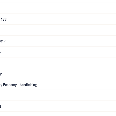
8
0473
8
0MP
5
ey
ey Economy - handleiding
l