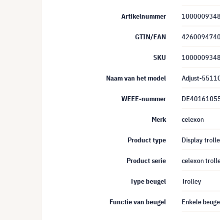
Artikelnummer
100000934
GTIN/EAN
426009474
SKU
100000934
Naam van het model
Adjust-5511
WEEE-nummer
DE4016105
Merk
celexon
Product type
Display troll
Product serie
celexon troll
Type beugel
Trolley
Functie van beugel
Enkele beuge