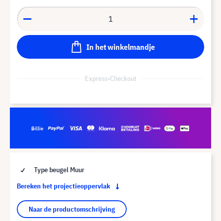
In het winkelmandje
Express-Checkout
Type beugel Muur
Bereken het projectieoppervlak
Naar de productomschrijving