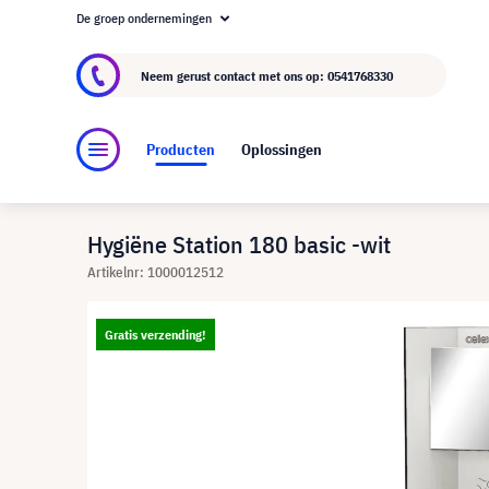
De groep ondernemingen
Over visunext.nl
De visunext Groep
Fabrika
Neem gerust contact met ons op:
0541768330
Producten
Oplossingen
Hygiëne Station 180 basic -wit
Artikelnr: 1000012512
Gratis verzending!