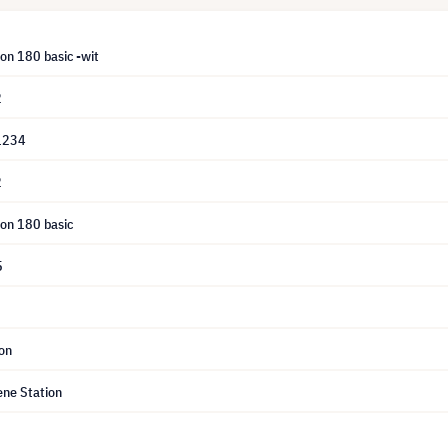
on 180 basic -wit
2
1234
2
ion 180 basic
5
on
ene Station