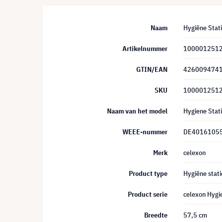
Naam
Hygiëne Stati
Artikelnummer
100001251
GTIN/EAN
426009474
SKU
100001251
Naam van het model
Hygiene Stat
WEEE-nummer
DE4016105
Merk
celexon
Product type
Hygiëne stati
Product serie
celexon Hygi
Breedte
57,5 cm