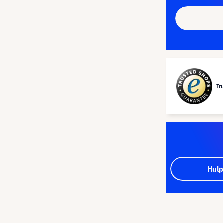
Tr
Hulp