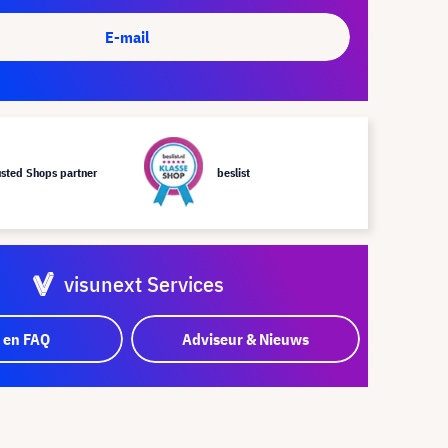
E-mail
usted Shops partner
beslist
visunext Services
 en FAQ
Adviseur & Nieuws