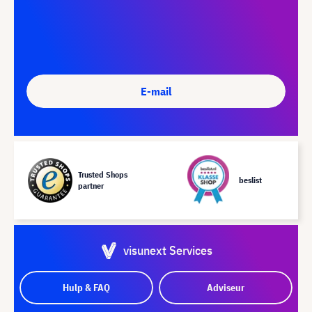
E-mail
Trusted Shops
beslist
partner
visunext Services
Hulp & FAQ
Adviseur