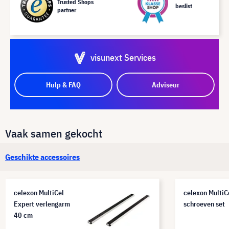
Trusted Shops
beslist
partner
visunext Services
Hulp & FAQ
Adviseur
Vaak samen gekocht
Geschikte accessoires
celexon MultiCel
celexon MultiC
Expert verlengarm
schroeven set
40 cm